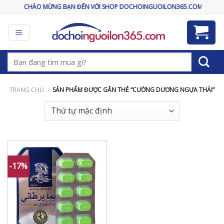
Skip
CHÀO MỪNG BẠN ĐẾN VỚI SHOP DOCHOINGUOILON365.COM
to
content
Tìm
kiếm:
TRANG CHỦ
/
SẢN PHẨM ĐƯỢC GẮN THẺ “CƯỜNG DƯƠNG NGỰA THÁI”
-17%