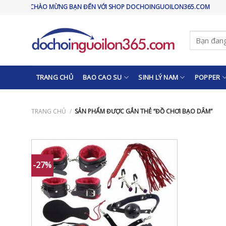
Skip
CHÀO MỪNG BẠN ĐẾN VỚI SHOP DOCHOINGUOILON365.COM
to
content
Tìm
kiếm:
TRANG CHỦ
BAO CAO SU
SINH LÝ NAM
POPPER
TRANG CHỦ
/
SẢN PHẨM ĐƯỢC GẮN THẺ “ĐỒ CHƠI BẠO DÂM”
-27%