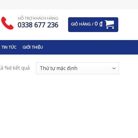
HỖ TRỢ KHÁCH HÀNG
0
₫
0338 677 236
GIỎ HÀNG /
TIN TỨC
GIỚI THIỆU
 cả %d kết quả