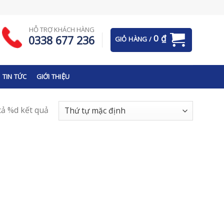
HỖ TRỢ KHÁCH HÀNG
0
₫
0338 677 236
GIỎ HÀNG /
TIN TỨC
GIỚI THIỆU
 cả %d kết quả