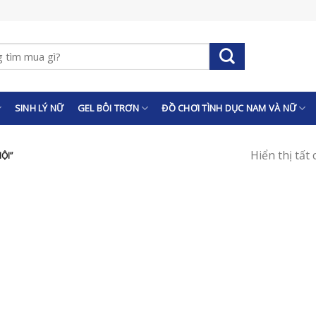
SINH LÝ NỮ
GEL BÔI TRƠN
ĐỒ CHƠI TÌNH DỤC NAM VÀ NỮ
Hiển thị tất
ỘI”