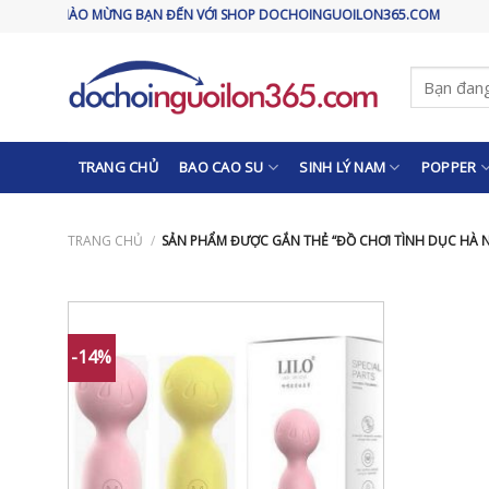
Skip
CHÀO MỪNG BẠN ĐẾN VỚI SHOP DOCHOINGUOILON365.COM
to
content
Tìm
kiếm:
TRANG CHỦ
BAO CAO SU
SINH LÝ NAM
POPPER
TRANG CHỦ
/
SẢN PHẨM ĐƯỢC GẮN THẺ “ĐỒ CHƠI TÌNH DỤC HÀ N
-14%