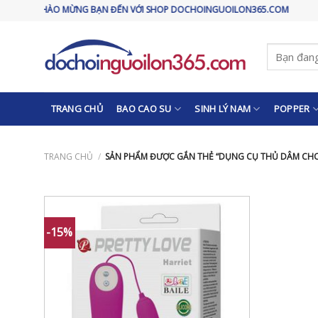
Skip
CHÀO MỪNG BẠN ĐẾN VỚI SHOP DOCHOINGUOILON365.COM
to
content
Tìm
kiếm:
TRANG CHỦ
BAO CAO SU
SINH LÝ NAM
POPPER
TRANG CHỦ
/
SẢN PHẨM ĐƯỢC GẮN THẺ “DỤNG CỤ THỦ DÂM CH
-15%