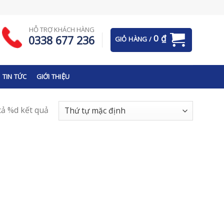
HỖ TRỢ KHÁCH HÀNG
0
₫
0338 677 236
GIỎ HÀNG /
TIN TỨC
GIỚI THIỆU
 cả %d kết quả