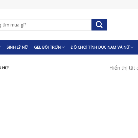
SINH LÝ NỮ
GEL BÔI TRƠN
ĐỒ CHƠI TÌNH DỤC NAM VÀ NỮ
Hiển thị tất
O NỮ”