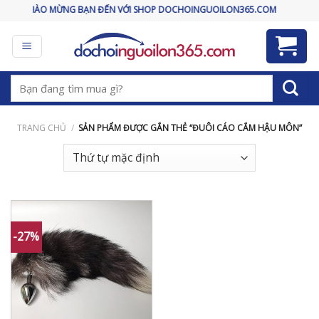
Skip
CHÀO MỪNG BẠN ĐẾN VỚI SHOP DOCHOINGUOILON365.COM
to
content
Tìm
kiếm:
TRANG CHỦ
/
SẢN PHẨM ĐƯỢC GẮN THẺ “ĐUÔI CÁO CẮM HẬU MÔN”
-27%