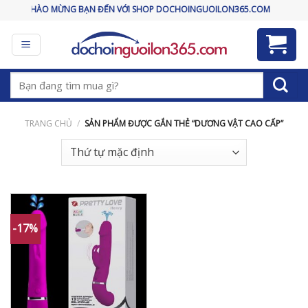
Skip
CHÀO MỪNG BẠN ĐẾN VỚI SHOP DOCHOINGUOILON365.COM
to
content
Tìm
kiếm:
TRANG CHỦ
/
SẢN PHẨM ĐƯỢC GẮN THẺ “DƯƠNG VẬT CAO CẤP”
-17%