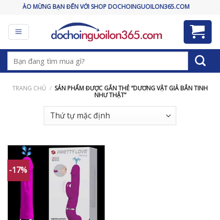
Skip
CHÀO MỪNG BẠN ĐẾN VỚI SHOP DOCHOINGUOILON365.COM
to
content
Tìm
kiếm:
TRANG CHỦ
/
SẢN PHẨM ĐƯỢC GẮN THẺ “DƯƠNG VẬT GIẢ BẮN TINH
NHƯ THẬT”
-17%