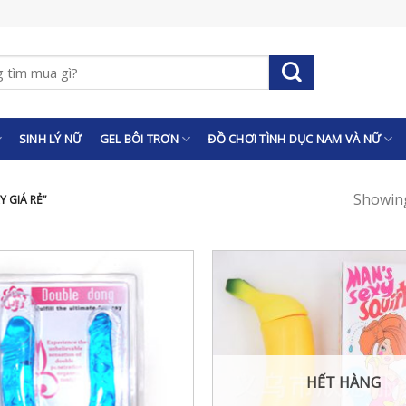
SINH LÝ NỮ
GEL BÔI TRƠN
ĐỒ CHƠI TÌNH DỤC NAM VÀ NỮ
Showing
 GIÁ RẺ”
HẾT HÀNG