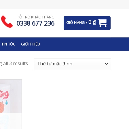
HỖ TRỢ KHÁCH HÀNG
0
₫
0338 677 236
GIỎ HÀNG /
TIN TỨC
GIỚI THIỆU
 all 3 results