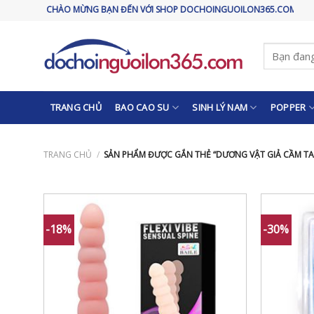
Skip
CHÀO MỪNG BẠN ĐẾN VỚI SHOP DOCHOINGUOILON365.COM
to
content
Tìm
kiếm:
TRANG CHỦ
BAO CAO SU
SINH LÝ NAM
POPPER
TRANG CHỦ
/
SẢN PHẨM ĐƯỢC GẮN THẺ “DƯƠNG VẬT GIẢ CẦM TAY
-18%
-30%