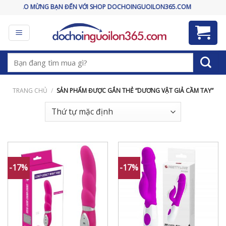
Skip
CHÀO MỪNG BẠN ĐẾN VỚI SHOP DOCHOINGUOILON365.COM
to
content
Tìm
kiếm:
TRANG CHỦ
/
SẢN PHẨM ĐƯỢC GẮN THẺ “DƯƠNG VẬT GIẢ CẦM TAY”
-17%
-17%