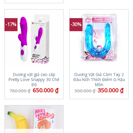
-17%
-30%
Dương vật giả cao cấp
Dương Vật Giả Cầm Tay 2
Pretty Love Snappy 30 Chế
Đầu Kích Thích Điểm G Hậu
Độ
Môn
650.000
₫
350.000
₫
780.000
₫
500.000
₫