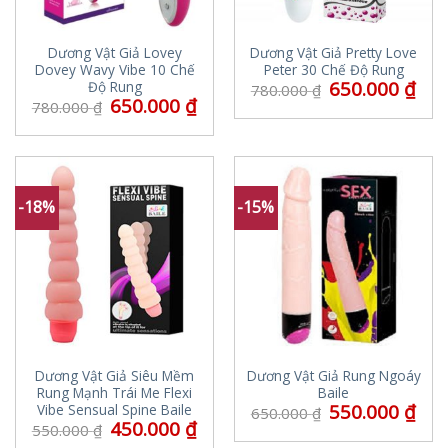
Dương Vật Giả Lovey
Dương Vật Giả Pretty Love
Dovey Wavy Vibe 10 Chế
Peter 30 Chế Độ Rung
650.000
₫
Độ Rung
780.000
₫
650.000
₫
780.000
₫
-18%
-15%
Dương Vật Giả Siêu Mềm
Dương Vật Giả Rung Ngoáy
Rung Mạnh Trái Me Flexi
Baile
550.000
₫
Vibe Sensual Spine Baile
650.000
₫
450.000
₫
550.000
₫