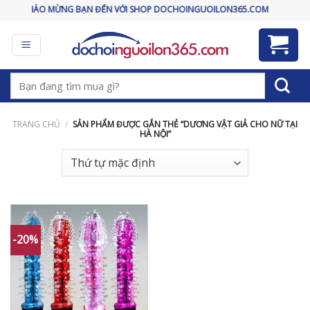
Skip
CHÀO MỪNG BẠN ĐẾN VỚI SHOP DOCHOINGUOILON365.COM
to
content
Tìm
kiếm:
TRANG CHỦ
/
SẢN PHẨM ĐƯỢC GẮN THẺ “DƯƠNG VẬT GIẢ CHO NỮ TẠI
HÀ NỘI”
-20%