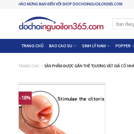
Skip
CHÀO MỪNG BẠN ĐẾN VỚI SHOP DOCHOINGUOILON365.COM
to
content
Tìm
kiếm:
TRANG CHỦ
BAO CAO SU
SINH LÝ NAM
POPPER
TRANG CHỦ
/
SẢN PHẨM ĐƯỢC GẮN THẺ “DƯƠNG VẬT GIẢ CÓ NH
-18%