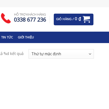
HỖ TRỢ KHÁCH HÀNG
0
₫
0338 677 236
GIỎ HÀNG /
TIN TỨC
GIỚI THIỆU
 cả %d kết quả