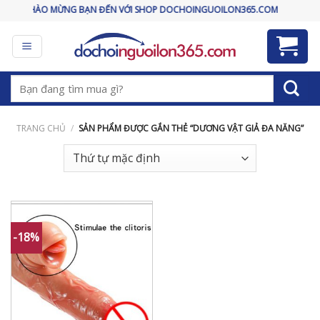
Skip
CHÀO MỪNG BẠN ĐẾN VỚI SHOP DOCHOINGUOILON365.COM
to
content
Tìm
kiếm:
TRANG CHỦ
/
SẢN PHẨM ĐƯỢC GẮN THẺ “DƯƠNG VẬT GIẢ ĐA NĂNG”
-18%