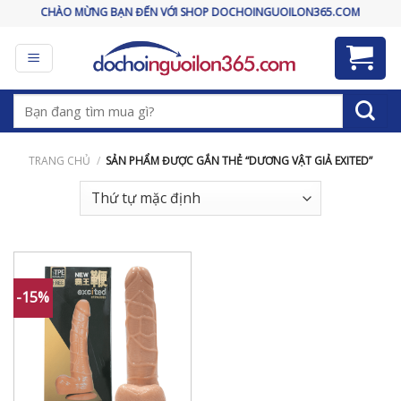
Skip
CHÀO MỪNG BẠN ĐẾN VỚI SHOP DOCHOINGUOILON365.COM
to
content
Tìm
kiếm:
TRANG CHỦ
/
SẢN PHẨM ĐƯỢC GẮN THẺ “DƯƠNG VẬT GIẢ EXITED”
-15%