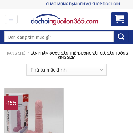
Skip
CHÀO MỪNG BẠN ĐẾN VỚI SHOP DOCHOINGUOILO
to
content
Tìm
kiếm:
TRANG CHỦ
/
SẢN PHẨM ĐƯỢC GẮN THẺ “DƯƠNG VẬT GIẢ GẮN TƯỜNG
KING SIZE”
-15%