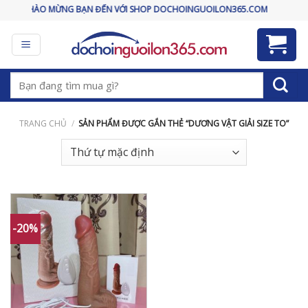
Skip
CHÀO MỪNG BẠN ĐẾN VỚI SHOP DOCHOINGUOILON365.COM
to
content
Tìm
kiếm:
TRANG CHỦ
/
SẢN PHẨM ĐƯỢC GẮN THẺ “DƯƠNG VẬT GIẢI SIZE TO”
-20%