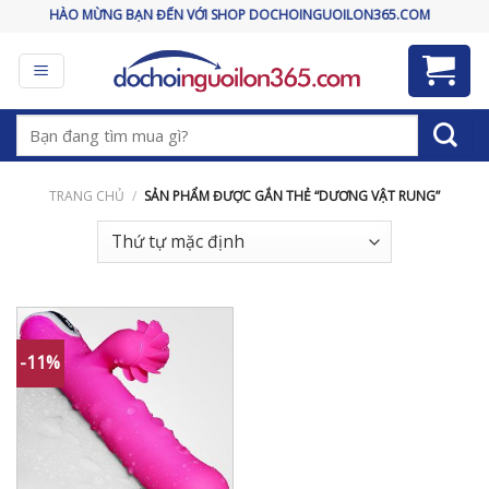
Skip
CHÀO MỪNG BẠN ĐẾN VỚI SHOP DOCHOINGUOILON365.COM
to
content
Tìm
kiếm:
TRANG CHỦ
/
SẢN PHẨM ĐƯỢC GẮN THẺ “DƯƠNG VẬT RUNG”
-11%