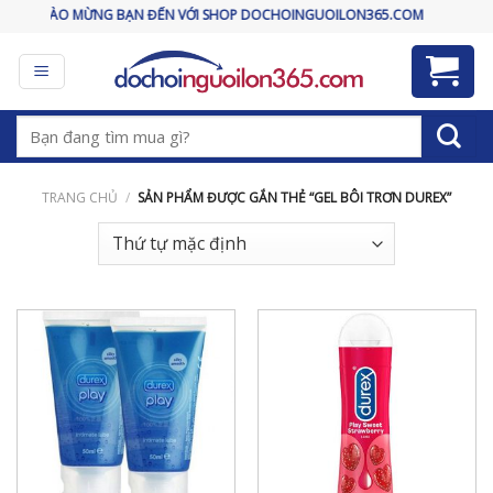
Skip
CHÀO MỪNG BẠN ĐẾN VỚI SHOP DOCHOINGUOILON365.COM
to
content
Tìm
kiếm:
TRANG CHỦ
/
SẢN PHẨM ĐƯỢC GẮN THẺ “GEL BÔI TRƠN DUREX”