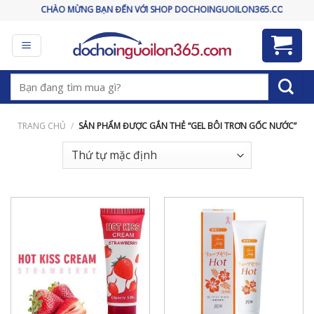
Skip
CHÀO MỪNG BẠN ĐẾN VỚI SHOP DOCHOINGUOILON365.COM
to
content
Tìm
kiếm:
TRANG CHỦ
/
SẢN PHẨM ĐƯỢC GẮN THẺ “GEL BÔI TRƠN GỐC NƯỚC”