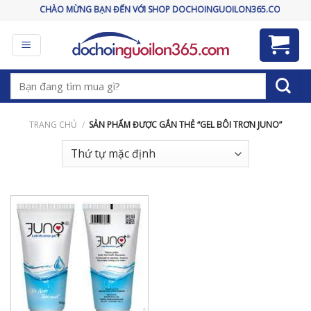
Skip
CHÀO MỪNG BẠN ĐẾN VỚI SHOP DOCHOINGUOILON365.COM
to
content
Tìm
kiếm:
TRANG CHỦ
/
SẢN PHẨM ĐƯỢC GẮN THẺ “GEL BÔI TRƠN JUNO”