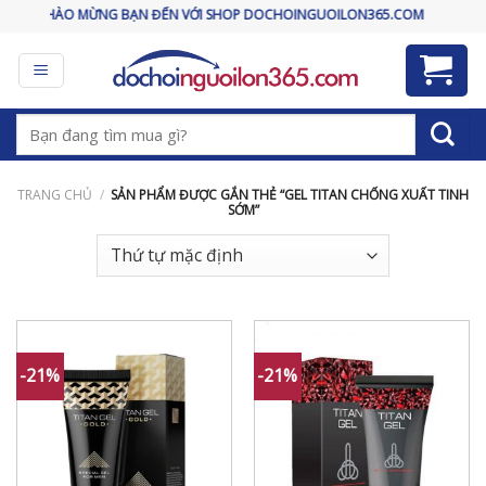
Skip
CHÀO MỪNG BẠN ĐẾN VỚI SHOP DOCHOINGUOILON365.COM
to
content
Tìm
kiếm:
TRANG CHỦ
/
SẢN PHẨM ĐƯỢC GẮN THẺ “GEL TITAN CHỐNG XUẤT TINH
SỚM”
-21%
-21%