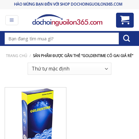
Skip
CHÀO MỪNG BẠN ĐẾN VỚI SHOP DOCHOINGUOILON365.COM
to
content
Tìm
kiếm:
TRANG CHỦ
/
SẢN PHẨM ĐƯỢC GẮN THẺ “GOLDENTIME CÓ GAI GIÁ RẺ”