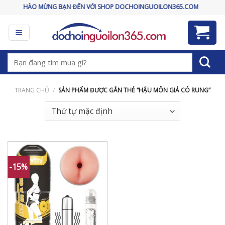
Skip
CHÀO MỪNG BẠN ĐẾN VỚI SHOP DOCHOINGUOILON365.COM
to
content
Tìm
kiếm:
TRANG CHỦ
/
SẢN PHẨM ĐƯỢC GẮN THẺ “HẬU MÔN GIẢ CÓ RUNG”
-15%