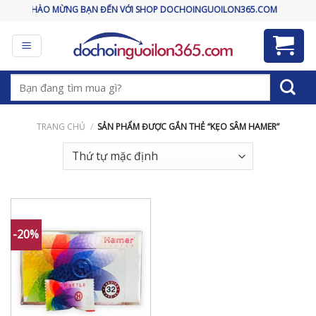
Skip
CHÀO MỪNG BẠN ĐẾN VỚI SHOP DOCHOINGUOILON365.COM
to
content
Tìm
kiếm:
TRANG CHỦ
/
SẢN PHẨM ĐƯỢC GẮN THẺ “KẸO SÂM HAMER”
-20%