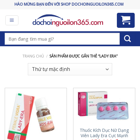
Skip
CHÀO MỪNG BẠN ĐẾN VỚI SHOP DOCHOINGUOILON365.COM
to
content
Tìm
kiếm:
TRANG CHỦ
/
SẢN PHẨM ĐƯỢC GẮN THẺ “LADY ERA”
Thuốc Kích Dục Nữ Dạng
Viên Lady Era Cực Mạnh