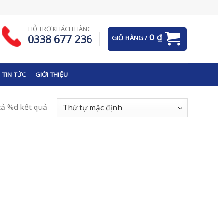
HỖ TRỢ KHÁCH HÀNG
0
₫
0338 677 236
GIỎ HÀNG /
TIN TỨC
GIỚI THIỆU
 cả %d kết quả