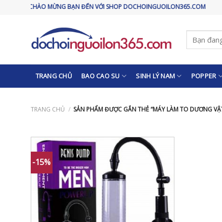
Skip
CHÀO MỪNG BẠN ĐẾN VỚI SHOP DOCHOINGUOILON365.COM
to
content
Tìm
kiếm:
TRANG CHỦ
BAO CAO SU
SINH LÝ NAM
POPPER
TRANG CHỦ
/
SẢN PHẨM ĐƯỢC GẮN THẺ “MÁY LÀM TO DƯƠNG VẬT
-15%