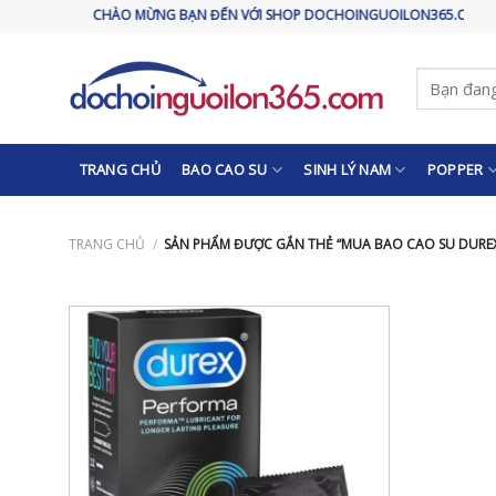
Skip
CHÀO MỪNG BẠN ĐẾN VỚI SHOP DOCHOINGUOILON365.COM
to
content
Tìm
kiếm:
TRANG CHỦ
BAO CAO SU
SINH LÝ NAM
POPPER
TRANG CHỦ
/
SẢN PHẨM ĐƯỢC GẮN THẺ “MUA BAO CAO SU DUREX