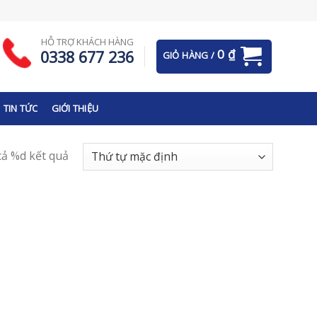
HỖ TRỢ KHÁCH HÀNG
0
₫
0338 677 236
GIỎ HÀNG /
TIN TỨC
GIỚI THIỆU
 cả %d kết quả