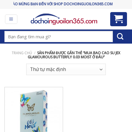
Skip
CHÀO MỪNG BẠN ĐẾN VỚI SHOP DOCHOINGUOILON365.COM
to
content
Tìm
kiếm:
TRANG CHỦ
/
SẢN PHẨM ĐƯỢC GẮN THẺ “MUA BAO CAO SU JEX
GLAMOUROUS BUTTERFLY 0.03 MOIST Ở ĐÂU”