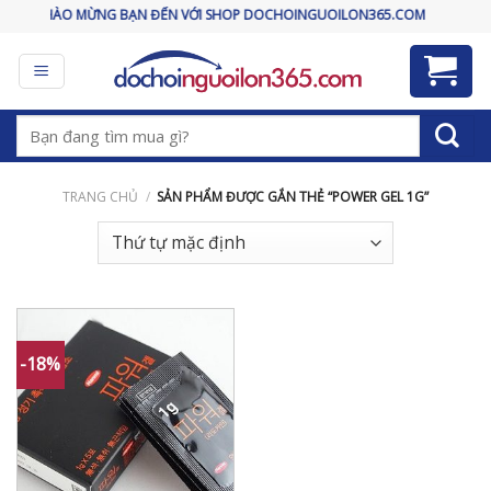
Skip
CHÀO MỪNG BẠN ĐẾN VỚI SHOP DOCHOINGUOILON365.COM
to
content
Tìm
kiếm:
TRANG CHỦ
/
SẢN PHẨM ĐƯỢC GẮN THẺ “POWER GEL 1G”
-18%