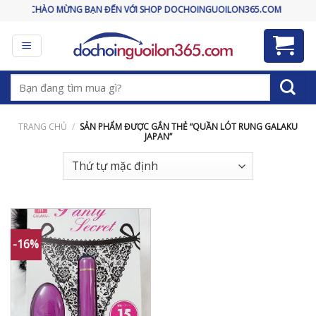
Skip
CHÀO MỪNG BẠN ĐẾN VỚI SHOP DOCHOINGUOILON365.COM
to
content
Tìm
kiếm:
TRANG CHỦ
/
SẢN PHẨM ĐƯỢC GẮN THẺ “QUẦN LÓT RUNG GALAKU
JAPAN”
-16%