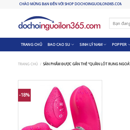
Skip
CHÀO MỪNG BẠN ĐẾN VỚI SHOP DOCHOINGUOILON365.COM
to
content
Tìm
kiếm:
TRANG CHỦ
BAO CAO SU
SINH LÝ NAM
POPPER
TRANG CHỦ
/
SẢN PHẨM ĐƯỢC GẮN THẺ “QUẦN LÓT RUNG NGOÁ
-18%