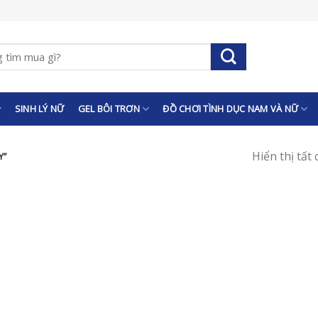
SINH LÝ NỮ
GEL BÔI TRƠN
ĐỒ CHƠI TÌNH DỤC NAM VÀ NỮ
Hiển thị tất
Y”