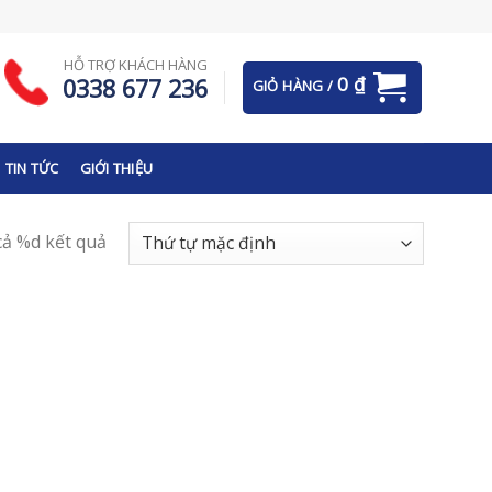
HỖ TRỢ KHÁCH HÀNG
0
₫
0338 677 236
GIỎ HÀNG /
TIN TỨC
GIỚI THIỆU
 cả %d kết quả