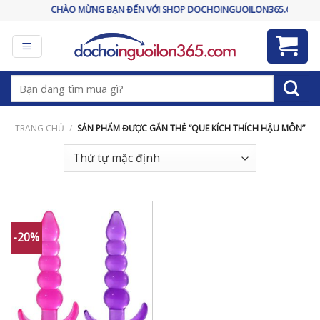
Skip
CHÀO MỪNG BẠN ĐẾN VỚI SHOP DOCHOINGUOILON365.COM
to
content
Tìm
kiếm:
TRANG CHỦ
/
SẢN PHẨM ĐƯỢC GẮN THẺ “QUE KÍCH THÍCH HẬU MÔN”
-20%