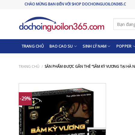
Skip
CHÀO MỪNG BẠN ĐẾN VỚI SHOP DOCHOINGUOILON365.COM
to
content
Tìm
kiếm:
TRANG CHỦ
BAO CAO SU
SINH LÝ NAM
POPPER
TRANG CHỦ
/
SẢN PHẨM ĐƯỢC GẮN THẺ “SÂM KỲ VƯƠNG TẠI HÀ N
-29%