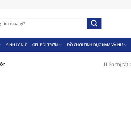
SINH LÝ NỮ
GEL BÔI TRƠN
ĐỒ CHƠI TÌNH DỤC NAM VÀ NỮ
Hiển thị tất
ỘI”