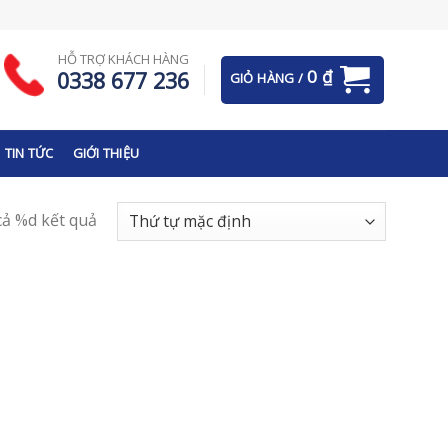
HỖ TRỢ KHÁCH HÀNG
0
₫
0338 677 236
GIỎ HÀNG /
TIN TỨC
GIỚI THIỆU
 cả %d kết quả