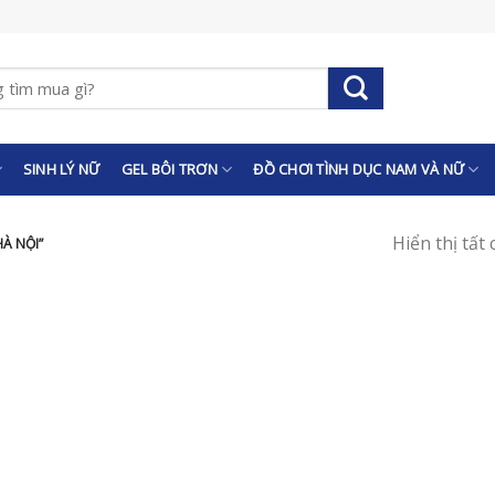
SINH LÝ NỮ
GEL BÔI TRƠN
ĐỒ CHƠI TÌNH DỤC NAM VÀ NỮ
Hiển thị tất
À NỘI”