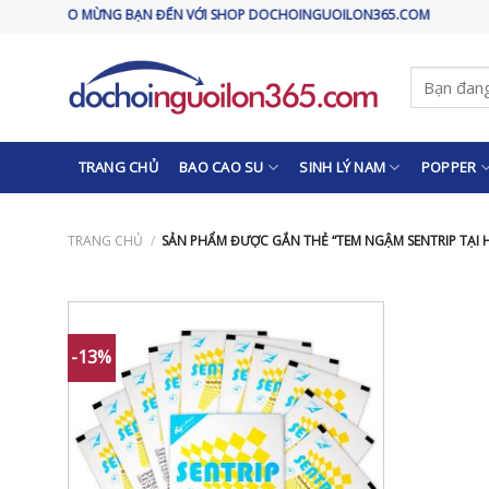
Skip
CHÀO MỪNG BẠN ĐẾN VỚI SHOP DOCHOINGUOILON365.COM
to
content
Tìm
kiếm:
TRANG CHỦ
BAO CAO SU
SINH LÝ NAM
POPPER
TRANG CHỦ
/
SẢN PHẨM ĐƯỢC GẮN THẺ “TEM NGẬM SENTRIP TẠI H
-13%