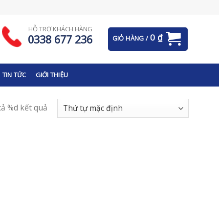
HỖ TRỢ KHÁCH HÀNG
0
₫
0338 677 236
GIỎ HÀNG /
TIN TỨC
GIỚI THIỆU
 cả %d kết quả