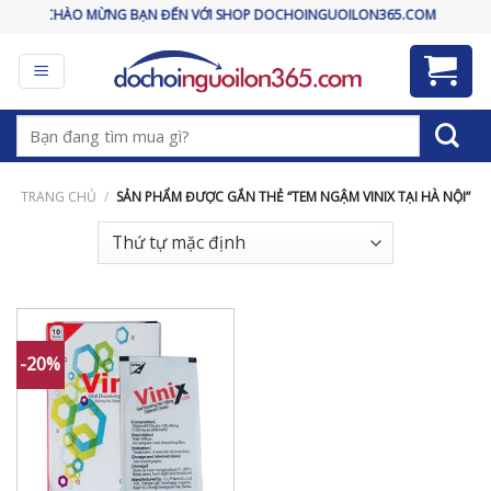
Skip
CHÀO MỪNG BẠN ĐẾN VỚI SHOP DOCHOINGUOILON365.COM
to
content
Tìm
kiếm:
TRANG CHỦ
/
SẢN PHẨM ĐƯỢC GẮN THẺ “TEM NGẬM VINIX TẠI HÀ NỘI”
-20%