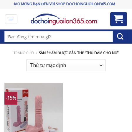
Skip
CHÀO MỪNG BẠN ĐẾN VỚI SHOP DOCHOINGUOILON365.COM
to
content
Tìm
kiếm:
TRANG CHỦ
/
SẢN PHẨM ĐƯỢC GẮN THẺ “THỦ DÂM CHO NỮ”
-15%