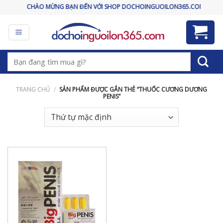
Skip
CHÀO MỪNG BẠN ĐẾN VỚI SHOP DOCHOINGUOILON365.COM
to
content
Tìm
kiếm:
TRANG CHỦ
/
SẢN PHẨM ĐƯỢC GẮN THẺ “THUỐC CƯƠNG DƯƠNG
PENIS”