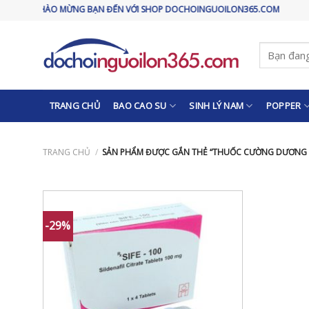
Skip
CHÀO MỪNG BẠN ĐẾN VỚI SHOP DOCHOINGUOILON365.COM
to
content
Tìm
kiếm:
TRANG CHỦ
BAO CAO SU
SINH LÝ NAM
POPPER
TRANG CHỦ
/
SẢN PHẨM ĐƯỢC GẮN THẺ “THUỐC CƯỜNG DƯƠNG S
-29%