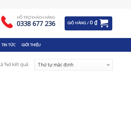
HỖ TRỢ KHÁCH HÀNG
0
₫
0338 677 236
GIỎ HÀNG /
TIN TỨC
GIỚI THIỆU
 cả %d kết quả