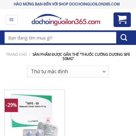
Skip
CHÀO MỪNG BẠN ĐẾN VỚI SHOP DOCHOINGUOILON365.COM
to
content
Tìm
kiếm:
TRANG CHỦ
/
SẢN PHẨM ĐƯỢC GẮN THẺ “THUỐC CƯỜNG DƯƠNG SIFE
50MG”
-29%