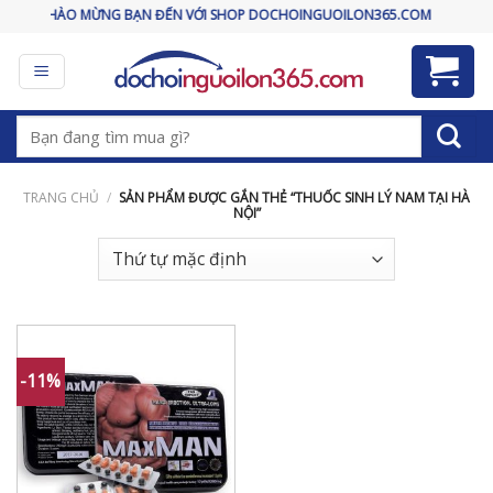
Skip
CHÀO MỪNG BẠN ĐẾN VỚI SHOP DOCHOINGUOILON365.COM
to
content
Tìm
kiếm:
TRANG CHỦ
/
SẢN PHẨM ĐƯỢC GẮN THẺ “THUỐC SINH LÝ NAM TẠI HÀ
NỘI”
-11%