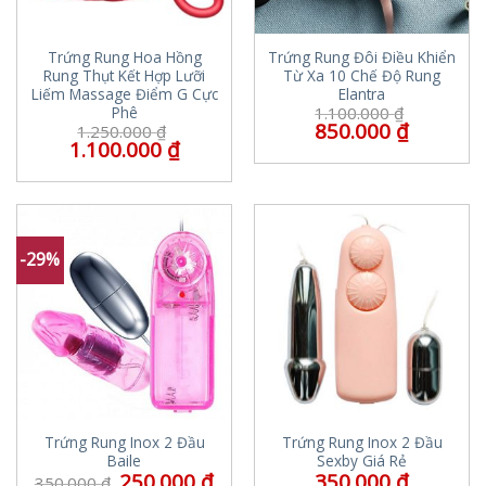
Trứng Rung Hoa Hồng
Trứng Rung Đôi Điều Khiển
Rung Thụt Kết Hợp Lưỡi
Từ Xa 10 Chế Độ Rung
Liếm Massage Điểm G Cực
Elantra
Phê
1.100.000
₫
850.000
₫
1.250.000
₫
1.100.000
₫
-29%
Trứng Rung Inox 2 Đầu
Trứng Rung Inox 2 Đầu
Baile
Sexby Giá Rẻ
250.000
₫
350.000
₫
350.000
₫