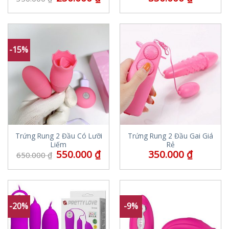
-15%
Trứng Rung 2 Đầu Có Lưỡi
Trứng Rung 2 Đầu Gai Giá
Liếm
Rẻ
550.000
₫
350.000
₫
650.000
₫
-20%
-9%