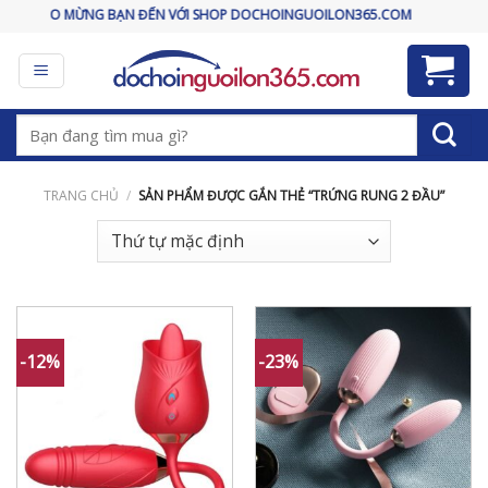
Skip
CHÀO MỪNG BẠN ĐẾN VỚI SHOP DOCHOINGUOILON365.COM
to
content
Tìm
kiếm:
TRANG CHỦ
/
SẢN PHẨM ĐƯỢC GẮN THẺ “TRỨNG RUNG 2 ĐẦU”
-12%
-23%