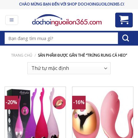
Skip
CHÀO MỪNG BẠN ĐẾN VỚI SHOP DOCHOINGUOILON365.COM
to
content
Tìm
kiếm:
TRANG CHỦ
/
SẢN PHẨM ĐƯỢC GẮN THẺ “TRỨNG RUNG CÁ HEO”
-20%
-16%