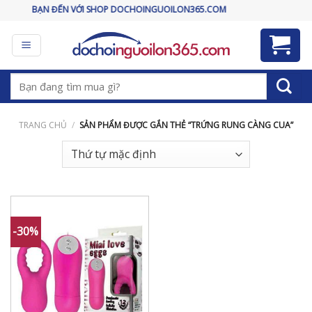
Skip
MỪNG BẠN ĐẾN VỚI SHOP DOCHOINGUOILON365.COM
to
content
Tìm
kiếm:
TRANG CHỦ
/
SẢN PHẨM ĐƯỢC GẮN THẺ “TRỨNG RUNG CÀNG CUA”
-30%