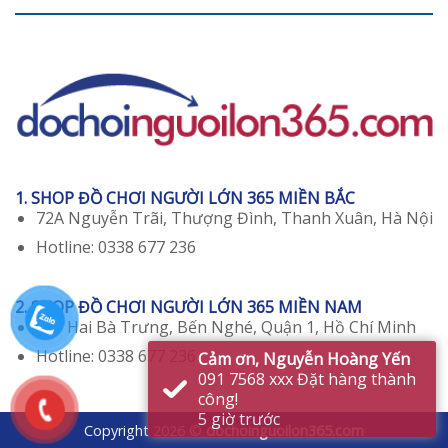
1. SHOP ĐỒ CHƠI NGƯỜI LỚN 365 MIỀN BẮC
72A Nguyễn Trãi, Thượng Đình, Thanh Xuân, Hà Nội
Hotline: 0338 677 236
2. SHOP ĐỒ CHƠI NGƯỜI LỚN 365 MIỀN NAM
129 Hai Bà Trưng, Bến Nghé, Quận 1, Hồ Chí Minh
Hotline: 0338 677 236
Cảm ơn, Nguyễn Hoàng Yến
091 7568 xxx Đặt hàng thành
công!
5 giờ trước
Copyright 2026 ©
dochoinguoilon365.com