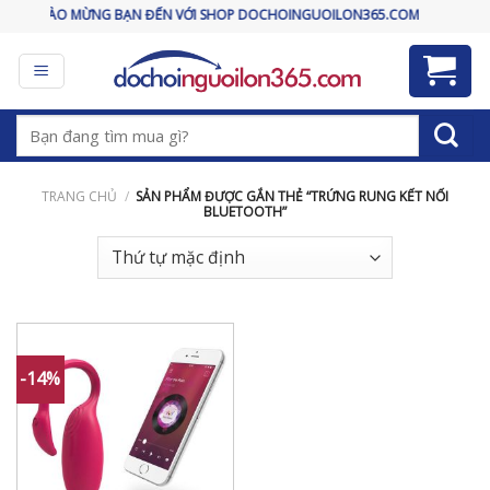
Skip
CHÀO MỪNG BẠN ĐẾN VỚI SHOP DOCHOINGUOILON365.COM
to
content
Tìm
kiếm:
TRANG CHỦ
/
SẢN PHẨM ĐƯỢC GẮN THẺ “TRỨNG RUNG KẾT NỐI
BLUETOOTH”
-14%