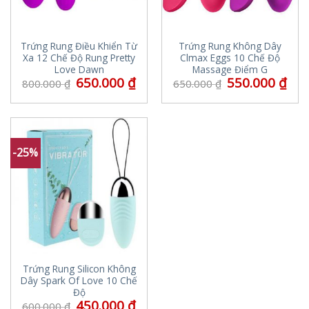
Trứng Rung Điều Khiển Từ
Trứng Rung Không Dây
Xa 12 Chế Độ Rung Pretty
Clmax Eggs 10 Chế Độ
Love Dawn
Massage Điểm G
650.000
₫
550.000
₫
800.000
₫
650.000
₫
-25%
Trứng Rung Silicon Không
Dây Spark Of Love 10 Chế
Độ
450.000
₫
600.000
₫