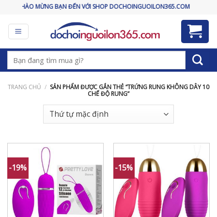
Skip
CHÀO MỪNG BẠN ĐẾN VỚI SHOP DOCHOINGUOILON365.COM
to
content
Tìm
kiếm:
TRANG CHỦ
/
SẢN PHẨM ĐƯỢC GẮN THẺ “TRỨNG RUNG KHÔNG DÂY 10
CHẾ ĐỘ RUNG”
-19%
-15%