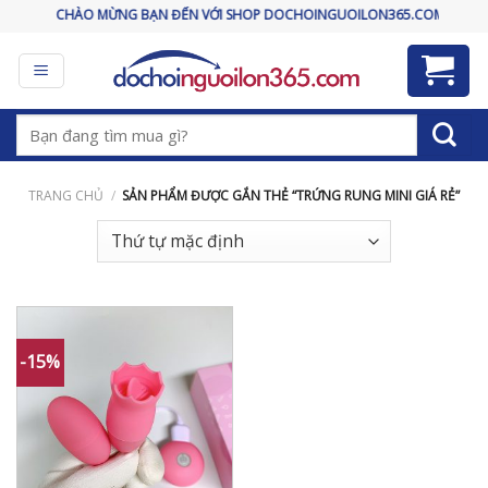
Skip
CHÀO MỪNG BẠN ĐẾN VỚI SHOP DOCHOINGUOILON365.COM
to
content
Tìm
kiếm:
TRANG CHỦ
/
SẢN PHẨM ĐƯỢC GẮN THẺ “TRỨNG RUNG MINI GIÁ RẺ”
-15%