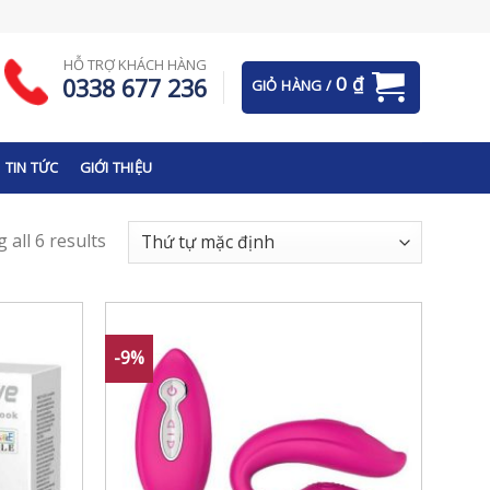
HỖ TRỢ KHÁCH HÀNG
0
₫
0338 677 236
GIỎ HÀNG /
TIN TỨC
GIỚI THIỆU
 all 6 results
-9%