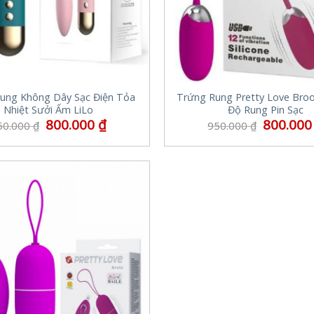
ung Không Dây Sạc Điện Tỏa
Trứng Rung Pretty Love Broo
Nhiệt Sưởi Ấm LiLo
Độ Rung Pin Sạc
800.000
₫
800.00
50.000
₫
950.000
₫