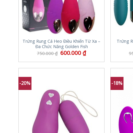
Trứng Rung Cá Heo Điều Khiển Từ Xa –
Trứng R
Đa Chức Năng Golden Fish
600.000
₫
750.000
₫
9
-20%
-18%