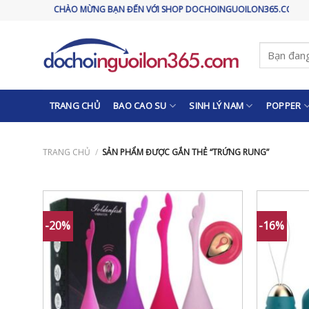
Skip
CHÀO MỪNG BẠN ĐẾN VỚI SHOP DOCHOINGUOILON365.COM
to
content
Tìm
kiếm:
TRANG CHỦ
BAO CAO SU
SINH LÝ NAM
POPPER
TRANG CHỦ
/
SẢN PHẨM ĐƯỢC GẮN THẺ “TRỨNG RUNG”
-20%
-16%