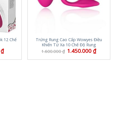
k 12 Chế
Trứng Rung Cao Cấp Wowyes Điều
Khiển Từ Xa 10 Chế Độ Rung
0
₫
1.450.000
₫
1.600.000
₫