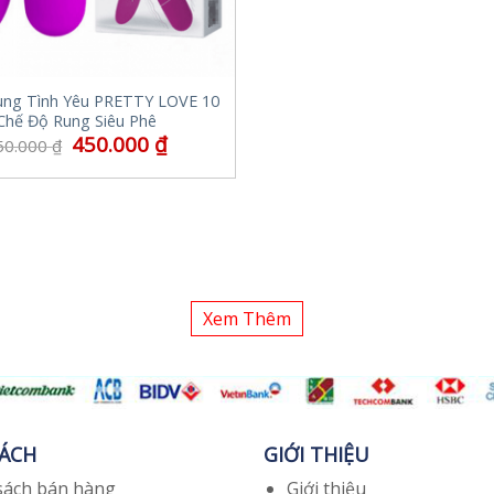
ung Tình Yêu PRETTY LOVE 10
Chế Độ Rung Siêu Phê
450.000
₫
50.000
₫
Xem Thêm
SÁCH
GIỚI THIỆU
sách bán hàng
Giới thiệu