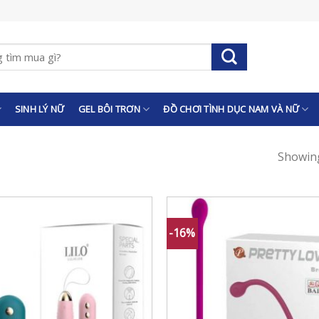
SINH LÝ NỮ
GEL BÔI TRƠN
ĐỒ CHƠI TÌNH DỤC NAM VÀ NỮ
Showing
-16%