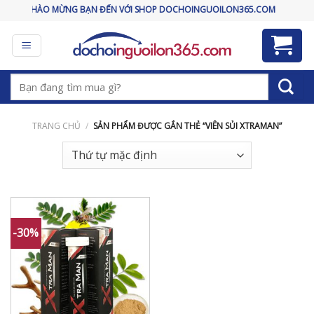
Skip
CHÀO MỪNG BẠN ĐẾN VỚI SHOP DOCHOINGUOILON365.COM
to
content
Tìm
kiếm:
TRANG CHỦ
/
SẢN PHẨM ĐƯỢC GẮN THẺ “VIÊN SỦI XTRAMAN”
-30%