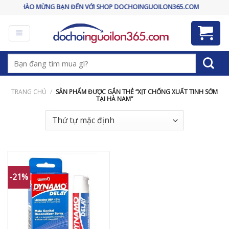
Skip
CHÀO MỪNG BẠN ĐẾN VỚI SHOP DOCHOINGUOILON365.COM
to
content
Tìm
kiếm:
TRANG CHỦ
/
SẢN PHẨM ĐƯỢC GẮN THẺ “XỊT CHỐNG XUẤT TINH SỚM
TẠI HÀ NAM”
-21%