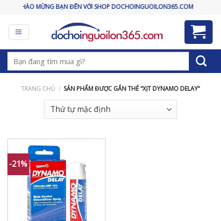
Skip
CHÀO MỪNG BẠN ĐẾN VỚI SHOP DOCHOINGUOILON365.COM
to
content
Tìm
kiếm:
TRANG CHỦ
/
SẢN PHẨM ĐƯỢC GẮN THẺ “XỊT DYNAMO DELAY”
-21%