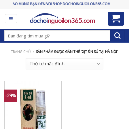
Skip
CHÀO MỪNG BẠN ĐẾN VỚI SHOP DOCHOINGUOILON365.COM
to
content
Tìm
kiếm:
TRANG CHỦ
/
SẢN PHẨM ĐƯỢC GẮN THẺ “XỊT SÌN SÚ TẠI HÀ NỘI”
-29%